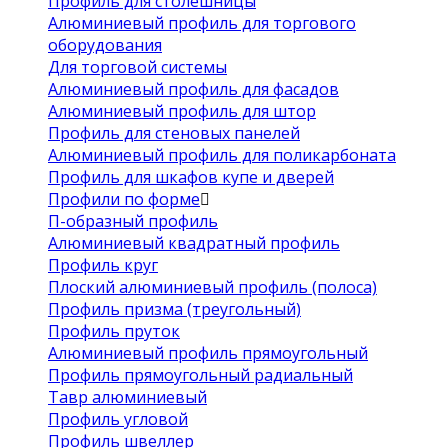
Профиль для столешницы
Алюминиевый профиль для торгового
оборудования
Для торговой системы
Алюминиевый профиль для фасадов
Алюминиевый профиль для штор
Профиль для стеновых панелей
Алюминиевый профиль для поликарбоната
Профиль для шкафов купе и дверей
Профили по форме
П-образный профиль
Алюминиевый квадратный профиль
Профиль круг
Плоский алюминиевый профиль (полоса)
Профиль призма (треугольный)
Профиль пруток
Алюминиевый профиль прямоугольный
Профиль прямоугольный радиальный
Тавр алюминиевый
Профиль угловой
Профиль швеллер