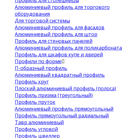
Профиль для столешницы
Алюминиевый профиль для торгового
оборудования
Для торговой системы
Алюминиевый профиль для фасадов
Алюминиевый профиль для штор
Профиль для стеновых панелей
Алюминиевый профиль для поликарбоната
Профиль для шкафов купе и дверей
Профили по форме
П-образный профиль
Алюминиевый квадратный профиль
Профиль круг
Плоский алюминиевый профиль (полоса)
Профиль призма (треугольный)
Профиль пруток
Алюминиевый профиль прямоугольный
Профиль прямоугольный радиальный
Тавр алюминиевый
Профиль угловой
Профиль швеллер