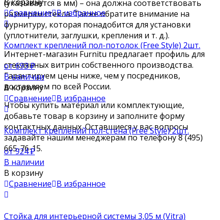
В корзину
(указывается в мм) – она должна соответствовать
Сравнение
В избранное
размерам стекла. Также обратите внимание на
фурнитуру, которая понадобится для установки
(уплотнители, заглушки, крепления и т. д.).
Комплект креплений пол-потолок (Free Style) 2шт.
Интернет-магазин Furnitu предлагает профиль для
стеклянных витрин собственного производства.
от 693
₽
Гарантируем цены ниже, чем у посредников,
В наличии
доставляем по всей России.
В корзину
Сравнение
В избранное
Чтобы купить материал или комплектующие,
добавьте товар в корзину и заполните форму
контактных данных. Оставшиеся у вас вопросы
Комплект креплений пол-стена (Free Style) 2шт.
задавайте нашим менеджерам по телефону 8 (495)
665-76-15.
от 924
₽
В наличии
В корзину
Сравнение
В избранное
Стойка для интерьерной системы 3,05 м (Vitra)