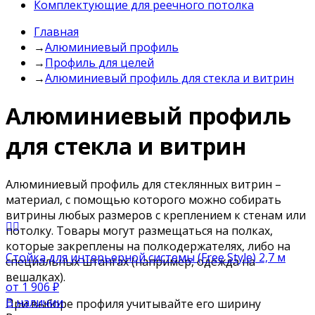
Комплектующие для реечного потолка
Главная
→
Алюминиевый профиль
→
Профиль для целей
→
Алюминиевый профиль для стекла и витрин
Алюминиевый профиль
для стекла и витрин
Алюминиевый профиль для стеклянных витрин –
материал, с помощью которого можно собирать
витрины любых размеров с креплением к стенам или
потолку. Товары могут размещаться на полках,
которые закреплены на полкодержателях, либо на
Стойка для интерьерной системы (Free Style) 2,7 м
специальных штангах (например, одежда на
вешалках).
от 1 906
₽
В наличии
При выборе профиля учитывайте его ширину