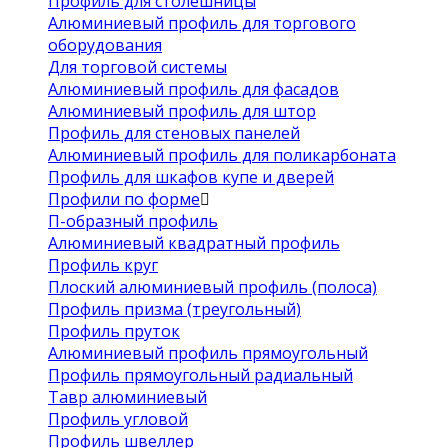
Профиль для столешницы
Алюминиевый профиль для торгового
оборудования
Для торговой системы
Алюминиевый профиль для фасадов
Алюминиевый профиль для штор
Профиль для стеновых панелей
Алюминиевый профиль для поликарбоната
Профиль для шкафов купе и дверей
Профили по форме
П-образный профиль
Алюминиевый квадратный профиль
Профиль круг
Плоский алюминиевый профиль (полоса)
Профиль призма (треугольный)
Профиль пруток
Алюминиевый профиль прямоугольный
Профиль прямоугольный радиальный
Тавр алюминиевый
Профиль угловой
Профиль швеллер