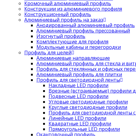
Кромочный алюминиевый профиль
Конструкции из алюминиевого профиля
Конструкционный профиль
Алюминиевый профиль на заказ
Анодированный алюминиевый профиль
Алюминиевый профиль прессованный
Изогнутый профиль
Комплектующие для профиля
Модульные кабины и перегородки
Профиль для целей
Алюминиевые направляющие
Алюминиевый профиль для стекла и вит
Профиль для стеклянных и офисных пер
Алюминиевый профиль для плитки
Профиль для светодиодной ленты
Накладные LED профили
Врезные (встраиваемые) профили д
Подвесные LED профили
Угловые светодиодные профили
Круглые светодиодные профили
Профиль для светодиодной ленты с
Линейные LED профили
Квадратные LED профили
Прямоугольные LED профили
Окантовочный профиль