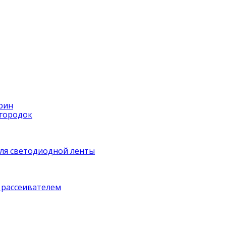
рин
егородок
ля светодиодной ленты
 рассеивателем