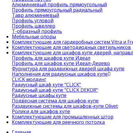
Алюминиевый профиль прямоугольный
Профиль прямоугольный радиальный
Тавр алюминиевый
Профиль угловой
Профиль швеллер
Т-образный профиль
Мебельные опоры
Комплектующие для гардеробных систем Vitra и Fre
Комплектующие для светодиодных светильников
Комплектующие для шкафов купе дверей, направ
Профиль для шкафов купе Идеал
Профиль для шкафов купе Идеал-Дерево
Фурнитура для раздвижных дверей шкафа купе
Наполнения для радиусных шкафов купе
CLICK молдинг
Радиусный шкаф купе "CLICK"
Радиусный шкаф купе "CLICK DEKOR"
Радиусные шкафы купе
Подвесная система для шкафов-купе
Раздвижные системы для шкафов-купе Olivet
Ролики для шкафов купе
Комплектующие для промышленных штор
Комплектующие для реечного потолка
Главная