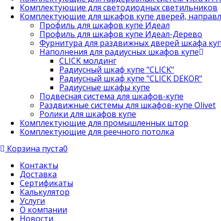
Комплектующие для светодиодных светильников
Комплектующие для шкафов купе дверей, направ
Профиль для шкафов купе Идеал
Профиль для шкафов купе Идеал-Дерево
Фурнитура для раздвижных дверей шкафа ку
Наполнения для радиусных шкафов купе
CLICK молдинг
Радиусный шкаф купе "CLICK"
Радиусный шкаф купе "CLICK DEKOR"
Радиусные шкафы купе
Подвесная система для шкафов-купе
Раздвижные системы для шкафов-купе Olivet
Ролики для шкафов купе
Комплектующие для промышленных штор
Комплектующие для реечного потолка
Корзина пуста
0
Контакты
Доставка
Сертификаты
Калькулятор
Услуги
О компании
Новости