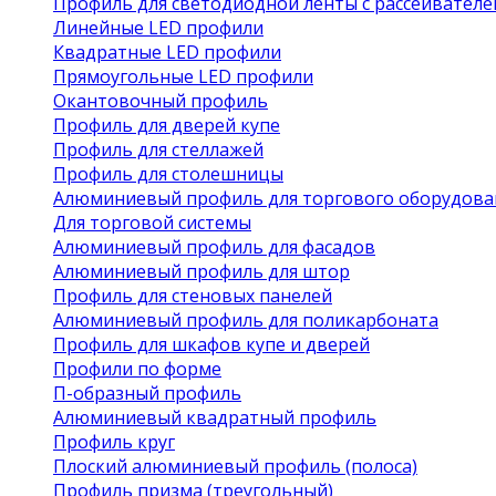
Профиль для светодиодной ленты с рассеивател
Линейные LED профили
Квадратные LED профили
Прямоугольные LED профили
Окантовочный профиль
Профиль для дверей купе
Профиль для стеллажей
Профиль для столешницы
Алюминиевый профиль для торгового оборудова
Для торговой системы
Алюминиевый профиль для фасадов
Алюминиевый профиль для штор
Профиль для стеновых панелей
Алюминиевый профиль для поликарбоната
Профиль для шкафов купе и дверей
Профили по форме
П-образный профиль
Алюминиевый квадратный профиль
Профиль круг
Плоский алюминиевый профиль (полоса)
Профиль призма (треугольный)