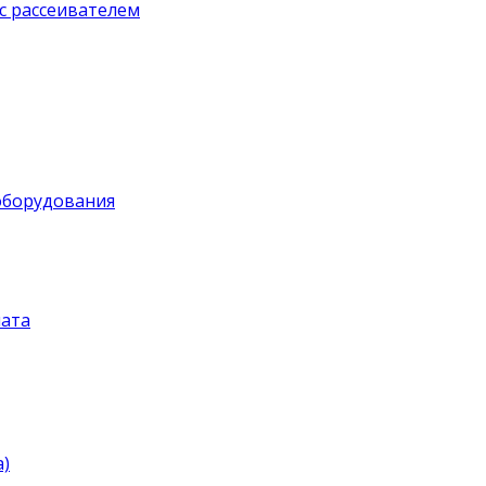
с рассеивателем
оборудования
ата
)