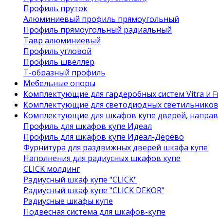
Профиль пруток
Алюминиевый профиль прямоугольный
Профиль прямоугольный радиальный
Тавр алюминиевый
Профиль угловой
Профиль швеллер
Т-образный профиль
Мебельные опоры
Комплектующие для гардеробных систем Vitra и Fr
Комплектующие для светодиодных светильнико
Комплектующие для шкафов купе дверей, напра
Профиль для шкафов купе Идеал
Профиль для шкафов купе Идеал-Дерево
Фурнитура для раздвижных дверей шкафа купе
Наполнения для радиусных шкафов купе
CLICK молдинг
Радиусный шкаф купе "CLICK"
Радиусный шкаф купе "CLICK DEKOR"
Радиусные шкафы купе
Подвесная система для шкафов-купе