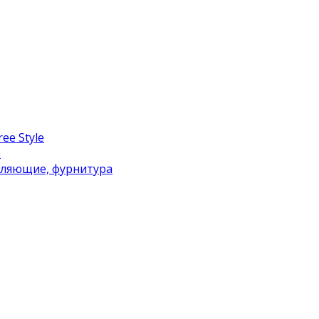
ee Style
в
вляющие, фурнитура