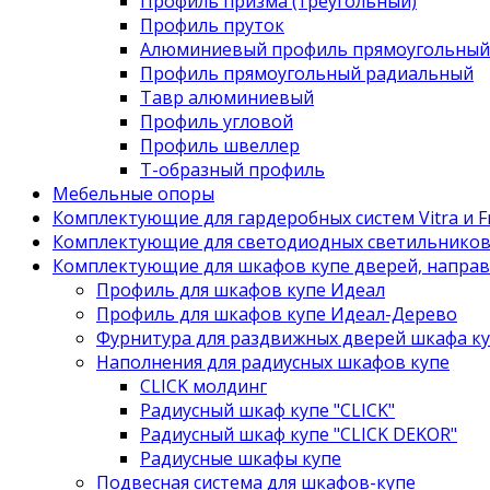
Профиль призма (треугольный)
Профиль пруток
Алюминиевый профиль прямоугольный
Профиль прямоугольный радиальный
Тавр алюминиевый
Профиль угловой
Профиль швеллер
Т-образный профиль
Мебельные опоры
Комплектующие для гардеробных систем Vitra и Fr
Комплектующие для светодиодных светильнико
Комплектующие для шкафов купе дверей, напра
Профиль для шкафов купе Идеал
Профиль для шкафов купе Идеал-Дерево
Фурнитура для раздвижных дверей шкафа к
Наполнения для радиусных шкафов купе
CLICK молдинг
Радиусный шкаф купе "CLICK"
Радиусный шкаф купе "CLICK DEKOR"
Радиусные шкафы купе
Подвесная система для шкафов-купе