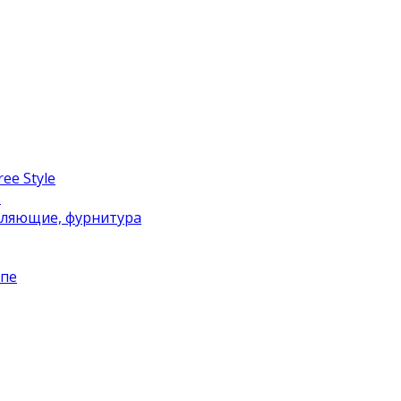
ee Style
в
вляющие, фурнитура
упе