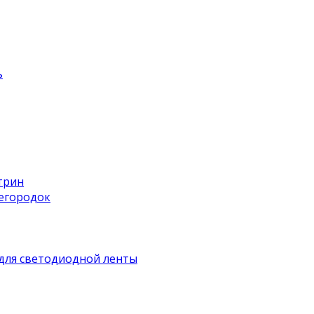
ь
трин
регородок
для светодиодной ленты