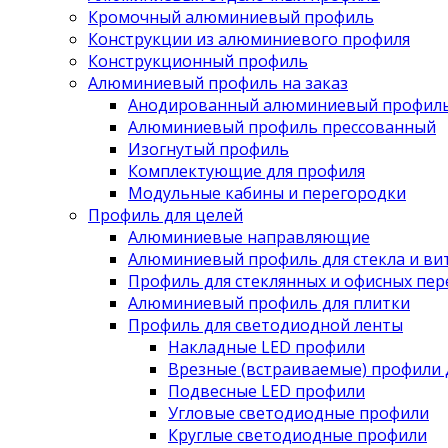
Кромочный алюминиевый профиль
Конструкции из алюминиевого профиля
Конструкционный профиль
Алюминиевый профиль на заказ
Анодированный алюминиевый профил
Алюминиевый профиль прессованный
Изогнутый профиль
Комплектующие для профиля
Модульные кабины и перегородки
Профиль для целей
Алюминиевые направляющие
Алюминиевый профиль для стекла и ви
Профиль для стеклянных и офисных пе
Алюминиевый профиль для плитки
Профиль для светодиодной ленты
Накладные LED профили
Врезные (встраиваемые) профили 
Подвесные LED профили
Угловые светодиодные профили
Круглые светодиодные профили