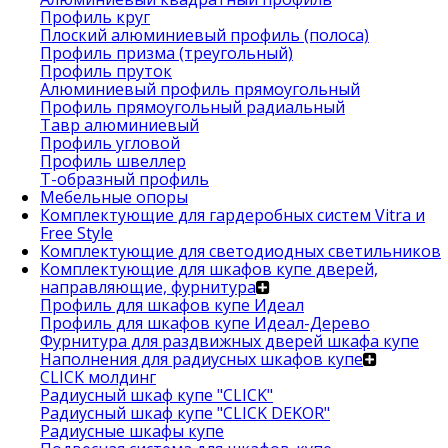
Профиль круг
Плоский алюминиевый профиль (полоса)
Профиль призма (треугольный)
Профиль пруток
Алюминиевый профиль прямоугольный
Профиль прямоугольный радиальный
Тавр алюминиевый
Профиль угловой
Профиль швеллер
Т-образный профиль
Мебельные опоры
Комплектующие для гардеробных систем Vitra и
Free Style
Комплектующие для светодиодных светильников
Комплектующие для шкафов купе дверей,
направляющие, фурнитура
Профиль для шкафов купе Идеал
Профиль для шкафов купе Идеал-Дерево
Фурнитура для раздвижных дверей шкафа купе
Наполнения для радиусных шкафов купе
CLICK молдинг
Радиусный шкаф купе "CLICK"
Радиусный шкаф купе "CLICK DEKOR"
Радиусные шкафы купе