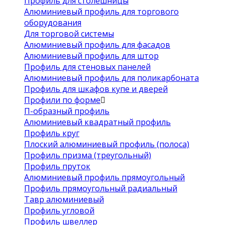
Профиль для столешницы
Алюминиевый профиль для торгового
оборудования
Для торговой системы
Алюминиевый профиль для фасадов
Алюминиевый профиль для штор
Профиль для стеновых панелей
Алюминиевый профиль для поликарбоната
Профиль для шкафов купе и дверей
Профили по форме
П-образный профиль
Алюминиевый квадратный профиль
Профиль круг
Плоский алюминиевый профиль (полоса)
Профиль призма (треугольный)
Профиль пруток
Алюминиевый профиль прямоугольный
Профиль прямоугольный радиальный
Тавр алюминиевый
Профиль угловой
Профиль швеллер