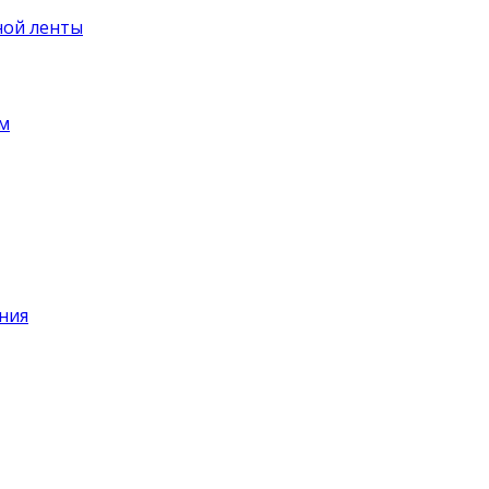
ной ленты
ем
ния