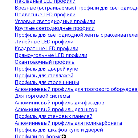
Накладные LED профили
Врезные (встраиваемые) профили для светодиод
Подвесные LED профили
Угловые светодиодные профили
Круглые светодиодные профили
Профиль для светодиодной ленты с рассеивател
Линейные LED профили
Квадратные LED профили
Прямоугольные LED профили
Окантовочный профиль
Профиль для дверей купе
Профиль для стеллажей
Профиль для столешницы
Алюминиевый профиль для торгового оборудова
Для торговой системы
Алюминиевый профиль для фасадов
Алюминиевый профиль для штор
Профиль для стеновых панелей
Алюминиевый профиль для поликарбоната
Профиль для шкафов купе и дверей
Профили по форме