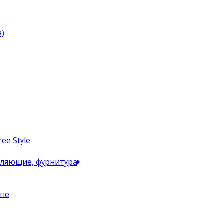
)
ee Style
в
вляющие, фурнитура
упе