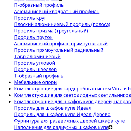
П-образный профиль
Алюминиевый квадратный профиль
Профиль круг
Плоский алюминиевый профиль (полоса)
Профиль призма (треугольный)
Профиль пруток
Алюминиевый профиль прямоугольный
Профиль прямоугольный радиальный
Тавр алюминиевый
Профиль угловой
Профиль швеллер
Т-образный профиль
Мебельные опоры
Комплектующие для гардеробных систем Vitra и Fr
Комплектующие для светодиодных светильнико
Комплектующие для шкафов купе дверей, напра
Профиль для шкафов купе Идеал
Профиль для шкафов купе Идеал-Дерево
Фурнитура для раздвижных дверей шкафа купе
Наполнения для радиусных шкафов купе