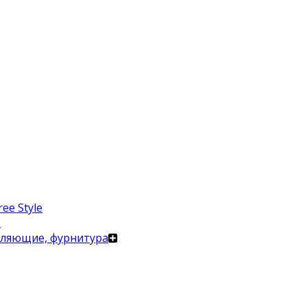
ee Style
в
вляющие, фурнитура