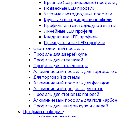
Врезные (встраиваемые) профили 
Подвесные LED профили
Угловые светодиодные профили
Круглые светодиодные профили
Профиль для светодиодной ленты 
Линейные LED профили
Квадратные LED профили
Прямоугольные LED профили
Окантовочный профиль
Профиль для дверей купе
Профиль для стеллажей
Профиль для столешницы
Алюминиевый профиль для торгового 
Для торговой системы
Алюминиевый профиль для фасадов
Алюминиевый профиль для штор
Профиль для стеновых панелей
Алюминиевый профиль для поликарбон
Профиль для шкафов купе и дверей
Профили по форме