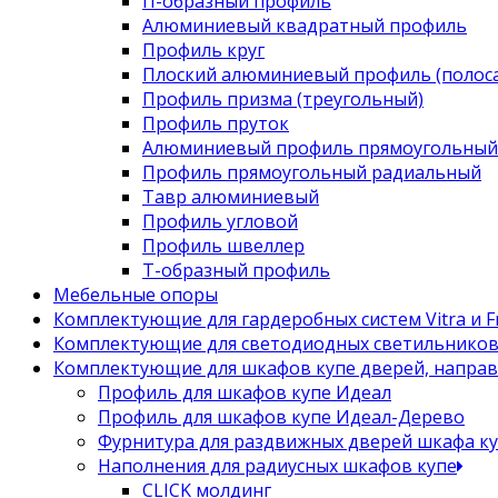
П-образный профиль
Алюминиевый квадратный профиль
Профиль круг
Плоский алюминиевый профиль (полоса
Профиль призма (треугольный)
Профиль пруток
Алюминиевый профиль прямоугольный
Профиль прямоугольный радиальный
Тавр алюминиевый
Профиль угловой
Профиль швеллер
Т-образный профиль
Мебельные опоры
Комплектующие для гардеробных систем Vitra и Fr
Комплектующие для светодиодных светильнико
Комплектующие для шкафов купе дверей, напра
Профиль для шкафов купе Идеал
Профиль для шкафов купе Идеал-Дерево
Фурнитура для раздвижных дверей шкафа к
Наполнения для радиусных шкафов купе
CLICK молдинг