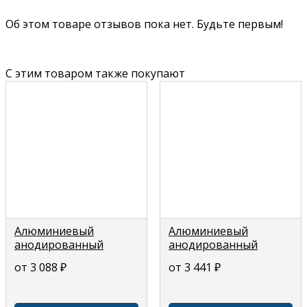
Об этом товаре отзывов пока нет. Будьте первым!
С этим товаром также покупают
Алюминиевый
Алюминиевый
анодированный
анодированный
профиль TOPAL арт. К
профиль TOPAL арт. К
от 3 088
₽
от 3 441
₽
04.25-40 длина хлыста
05.25-40 длина хлыста
3м
3м