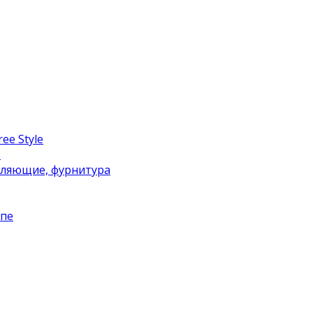
ee Style
в
вляющие, фурнитура
упе