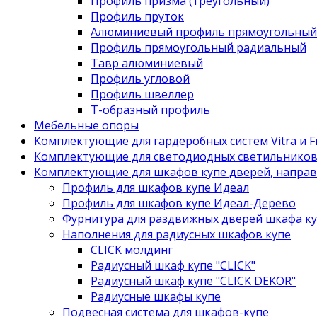
Профиль призма (треугольный)
Профиль пруток
Алюминиевый профиль прямоугольный
Профиль прямоугольный радиальный
Тавр алюминиевый
Профиль угловой
Профиль швеллер
Т-образный профиль
Мебельные опоры
Комплектующие для гардеробных систем Vitra и Fr
Комплектующие для светодиодных светильнико
Комплектующие для шкафов купе дверей, напра
Профиль для шкафов купе Идеал
Профиль для шкафов купе Идеал-Дерево
Фурнитура для раздвижных дверей шкафа к
Наполнения для радиусных шкафов купе
CLICK молдинг
Радиусный шкаф купе "CLICK"
Радиусный шкаф купе "CLICK DEKOR"
Радиусные шкафы купе
Подвесная система для шкафов-купе