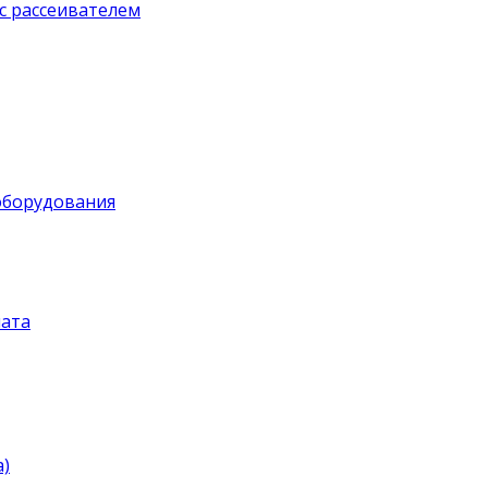
с рассеивателем
оборудования
ата
)