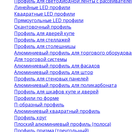
Профиль для светодиодной ленты с рассеивател
Линейные LED профили
Квадратные LED профили
Прямоугольные LED профили
Окантовочный профиль
Профиль для дверей купе
Профиль для стеллажей
Профиль для столешницы
Алюминиевый профиль для торгового оборудова
Для торговой системы
Алюминиевый профиль для фасадов
Алюминиевый профиль для штор
Профиль для стеновых панелей
Алюминиевый профиль для поликарбоната
Профиль для шкафов купе и дверей
Профили по форме
П-образный профиль
Алюминиевый квадратный профиль
Профиль круг
Плоский алюминиевый профиль (полоса)
Профиль призма (треугольный)