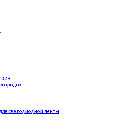
ь
трин
регородок
для светодиодной ленты