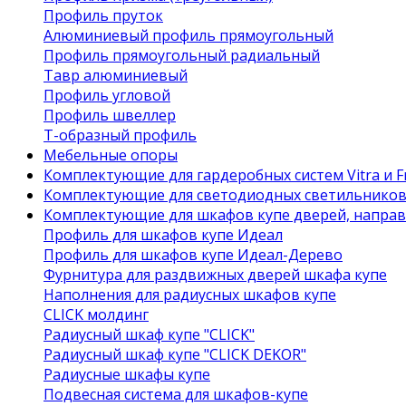
Профиль пруток
Алюминиевый профиль прямоугольный
Профиль прямоугольный радиальный
Тавр алюминиевый
Профиль угловой
Профиль швеллер
Т-образный профиль
Мебельные опоры
Комплектующие для гардеробных систем Vitra и Fr
Комплектующие для светодиодных светильнико
Комплектующие для шкафов купе дверей, напра
Профиль для шкафов купе Идеал
Профиль для шкафов купе Идеал-Дерево
Фурнитура для раздвижных дверей шкафа купе
Наполнения для радиусных шкафов купе
CLICK молдинг
Радиусный шкаф купе "CLICK"
Радиусный шкаф купе "CLICK DEKOR"
Радиусные шкафы купе
Подвесная система для шкафов-купе