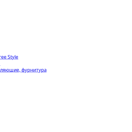
ee Style
в
вляющие, фурнитура