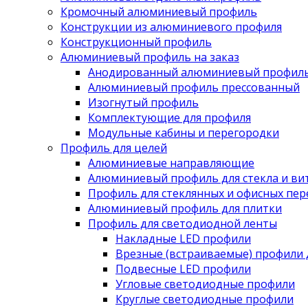
Кромочный алюминиевый профиль
Конструкции из алюминиевого профиля
Конструкционный профиль
Алюминиевый профиль на заказ
Анодированный алюминиевый профил
Алюминиевый профиль прессованный
Изогнутый профиль
Комплектующие для профиля
Модульные кабины и перегородки
Профиль для целей
Алюминиевые направляющие
Алюминиевый профиль для стекла и ви
Профиль для стеклянных и офисных пе
Алюминиевый профиль для плитки
Профиль для светодиодной ленты
Накладные LED профили
Врезные (встраиваемые) профили 
Подвесные LED профили
Угловые светодиодные профили
Круглые светодиодные профили