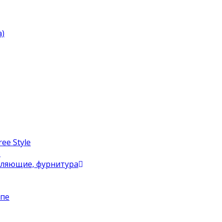
)
ee Style
в
вляющие, фурнитура
упе