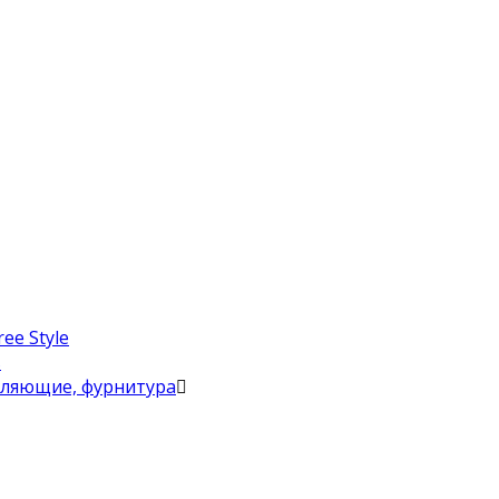
ee Style
в
вляющие, фурнитура