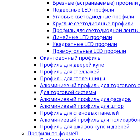
Врезные (встраиваемые) профили 
Подвесные LED профили
Угловые светодиодные профили
Круглые светодиодные профили
Профиль для светодиодной ленты 
Линейные LED профили
Квадратные LED профили
Прямоугольные LED профили
Окантовочный профиль
Профиль для дверей купе
Профиль для стеллажей
Профиль для столешницы
Алюминиевый профиль для торгового 
Для торговой системы
Алюминиевый профиль для фасадов
Алюминиевый профиль для штор
Профиль для стеновых панелей
Алюминиевый профиль для поликарбон
Профиль для шкафов купе и дверей
Профили по форме