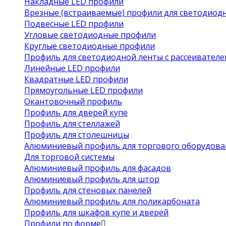
Накладные LED профили
Врезные (встраиваемые) профили для светодиод
Подвесные LED профили
Угловые светодиодные профили
Круглые светодиодные профили
Профиль для светодиодной ленты с рассеивател
Линейные LED профили
Квадратные LED профили
Прямоугольные LED профили
Окантовочный профиль
Профиль для дверей купе
Профиль для стеллажей
Профиль для столешницы
Алюминиевый профиль для торгового оборудова
Для торговой системы
Алюминиевый профиль для фасадов
Алюминиевый профиль для штор
Профиль для стеновых панелей
Алюминиевый профиль для поликарбоната
Профиль для шкафов купе и дверей
Профили по форме