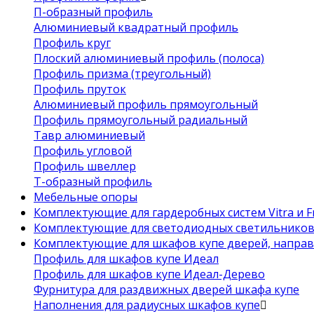
П-образный профиль
Алюминиевый квадратный профиль
Профиль круг
Плоский алюминиевый профиль (полоса)
Профиль призма (треугольный)
Профиль пруток
Алюминиевый профиль прямоугольный
Профиль прямоугольный радиальный
Тавр алюминиевый
Профиль угловой
Профиль швеллер
Т-образный профиль
Мебельные опоры
Комплектующие для гардеробных систем Vitra и Fr
Комплектующие для светодиодных светильнико
Комплектующие для шкафов купе дверей, напра
Профиль для шкафов купе Идеал
Профиль для шкафов купе Идеал-Дерево
Фурнитура для раздвижных дверей шкафа купе
Наполнения для радиусных шкафов купе