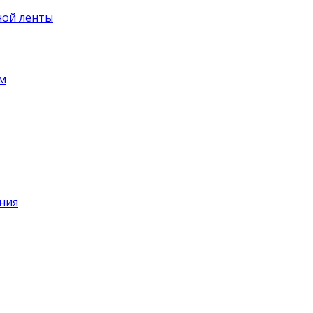
ной ленты
ем
ния