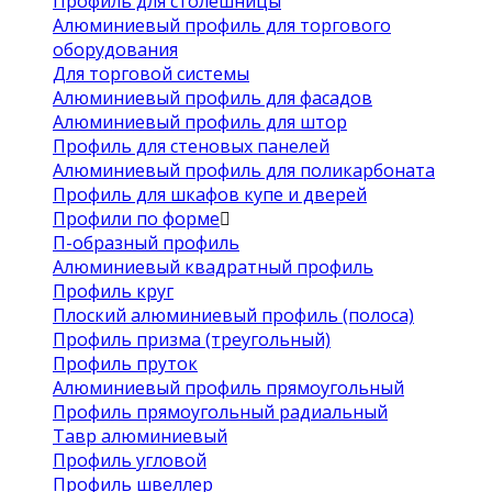
Профиль для столешницы
Алюминиевый профиль для торгового
оборудования
Для торговой системы
Алюминиевый профиль для фасадов
Алюминиевый профиль для штор
Профиль для стеновых панелей
Алюминиевый профиль для поликарбоната
Профиль для шкафов купе и дверей
Профили по форме
П-образный профиль
Алюминиевый квадратный профиль
Профиль круг
Плоский алюминиевый профиль (полоса)
Профиль призма (треугольный)
Профиль пруток
Алюминиевый профиль прямоугольный
Профиль прямоугольный радиальный
Тавр алюминиевый
Профиль угловой
Профиль швеллер