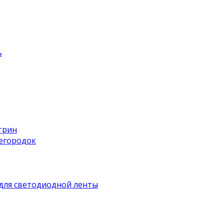
ь
трин
регородок
для светодиодной ленты