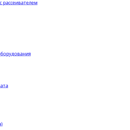
с рассеивателем
оборудования
ата
)