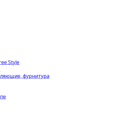
ee Style
в
вляющие, фурнитура
упе