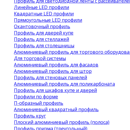
Профиль для светодиодной ленты с рассеивател
Линейные LED профили
Квадратные LED профили
Прямоугольные LED профили
Окантовочный профиль
Профиль для дверей купе
Профиль для стеллажей
Профиль для столешницы
Алюминиевый профиль для торгового оборудова
Для торговой системы
Алюминиевый профиль для фасадов
Алюминиевый профиль для штор
Профиль для стеновых панелей
Алюминиевый профиль для поликарбоната
Профиль для шкафов купе и дверей
Профили по форме
П-образный профиль
Алюминиевый квадратный профиль
Профиль круг
Плоский алюминиевый профиль (полоса)
Профиль призма (треугольный)