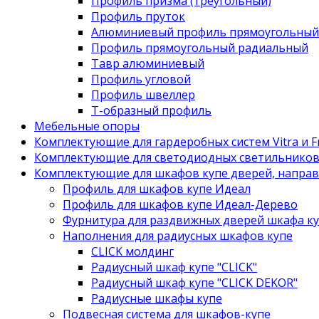
Профиль призма (треугольный)
Профиль пруток
Алюминиевый профиль прямоугольный
Профиль прямоугольный радиальный
Тавр алюминиевый
Профиль угловой
Профиль швеллер
Т-образный профиль
Мебельные опоры
Комплектующие для гардеробных систем Vitra и Fr
Комплектующие для светодиодных светильнико
Комплектующие для шкафов купе дверей, напра
Профиль для шкафов купе Идеал
Профиль для шкафов купе Идеал-Дерево
Фурнитура для раздвижных дверей шкафа к
Наполнения для радиусных шкафов купе
CLICK молдинг
Радиусный шкаф купе "CLICK"
Радиусный шкаф купе "CLICK DEKOR"
Радиусные шкафы купе
Подвесная система для шкафов-купе