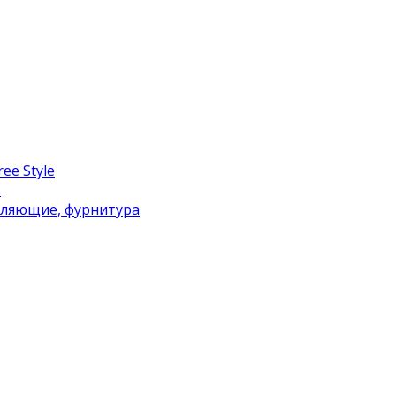
ee Style
в
вляющие, фурнитура