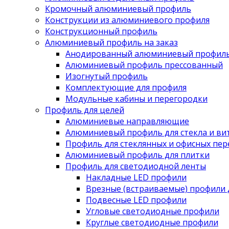
Кромочный алюминиевый профиль
Конструкции из алюминиевого профиля
Конструкционный профиль
Алюминиевый профиль на заказ
Анодированный алюминиевый профил
Алюминиевый профиль прессованный
Изогнутый профиль
Комплектующие для профиля
Модульные кабины и перегородки
Профиль для целей
Алюминиевые направляющие
Алюминиевый профиль для стекла и ви
Профиль для стеклянных и офисных пе
Алюминиевый профиль для плитки
Профиль для светодиодной ленты
Накладные LED профили
Врезные (встраиваемые) профили 
Подвесные LED профили
Угловые светодиодные профили
Круглые светодиодные профили