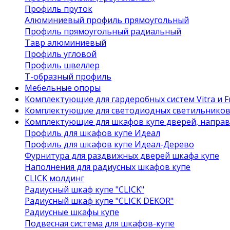
Профиль пруток
Алюминиевый профиль прямоугольный
Профиль прямоугольный радиальный
Тавр алюминиевый
Профиль угловой
Профиль швеллер
Т-образный профиль
Мебельные опоры
Комплектующие для гардеробных систем Vitra и Fr
Комплектующие для светодиодных светильнико
Комплектующие для шкафов купе дверей, напра
Профиль для шкафов купе Идеал
Профиль для шкафов купе Идеал-Дерево
Фурнитура для раздвижных дверей шкафа купе
Наполнения для радиусных шкафов купе
CLICK молдинг
Радиусный шкаф купе "CLICK"
Радиусный шкаф купе "CLICK DEKOR"
Радиусные шкафы купе
Подвесная система для шкафов-купе