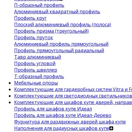
П-образный профиль
Алюминиевый квадратный профиль
Профиль круг
Плоский алюминиевый профиль (полоса)
Профиль призма (треугольный)
Профиль пруток
Алюминиевый профиль прямоугольный
Профиль прямоугольный радиальный
Тавр алюминиевый
Профиль угловой
Профиль швеллер
Т-образный профиль
Мебельные опоры
Комплектующие для гардеробных систем Vitra и Fr
Комплектующие для светодиодных светильнико
Комплектующие для шкафов купе дверей, напра
Профиль для шкафов купе Идеал
Профиль для шкафов купе Идеал-Дерево
Фурнитура для раздвижных дверей шкафа купе
Наполнения для радиусных шкафов купе