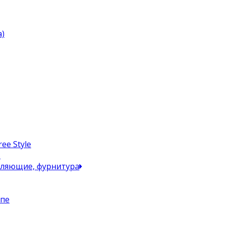
)
ee Style
в
вляющие, фурнитура
упе