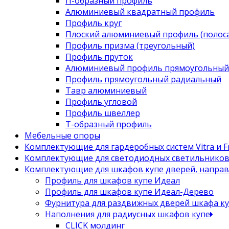
П-образный профиль
Алюминиевый квадратный профиль
Профиль круг
Плоский алюминиевый профиль (полоса
Профиль призма (треугольный)
Профиль пруток
Алюминиевый профиль прямоугольный
Профиль прямоугольный радиальный
Тавр алюминиевый
Профиль угловой
Профиль швеллер
Т-образный профиль
Мебельные опоры
Комплектующие для гардеробных систем Vitra и Fr
Комплектующие для светодиодных светильнико
Комплектующие для шкафов купе дверей, напра
Профиль для шкафов купе Идеал
Профиль для шкафов купе Идеал-Дерево
Фурнитура для раздвижных дверей шкафа к
Наполнения для радиусных шкафов купе
CLICK молдинг