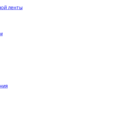
ной ленты
ем
ния