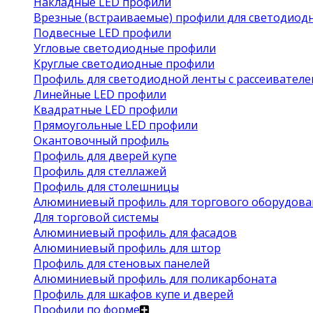
Накладные LED профили
Врезные (встраиваемые) профили для светодиод
Подвесные LED профили
Угловые светодиодные профили
Круглые светодиодные профили
Профиль для светодиодной ленты с рассеивател
Линейные LED профили
Квадратные LED профили
Прямоугольные LED профили
Окантовочный профиль
Профиль для дверей купе
Профиль для стеллажей
Профиль для столешницы
Алюминиевый профиль для торгового оборудова
Для торговой системы
Алюминиевый профиль для фасадов
Алюминиевый профиль для штор
Профиль для стеновых панелей
Алюминиевый профиль для поликарбоната
Профиль для шкафов купе и дверей
Профили по форме