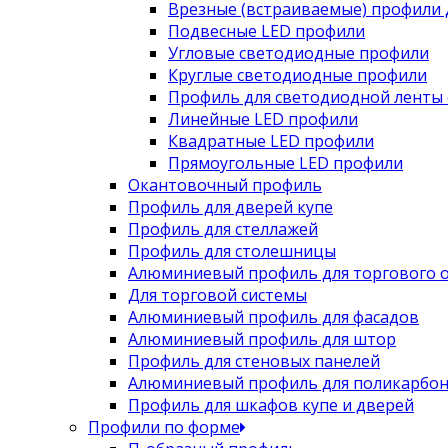
Врезные (встраиваемые) профили 
Подвесные LED профили
Угловые светодиодные профили
Круглые светодиодные профили
Профиль для светодиодной ленты 
Линейные LED профили
Квадратные LED профили
Прямоугольные LED профили
Окантовочный профиль
Профиль для дверей купе
Профиль для стеллажей
Профиль для столешницы
Алюминиевый профиль для торгового 
Для торговой системы
Алюминиевый профиль для фасадов
Алюминиевый профиль для штор
Профиль для стеновых панелей
Алюминиевый профиль для поликарбон
Профиль для шкафов купе и дверей
Профили по форме