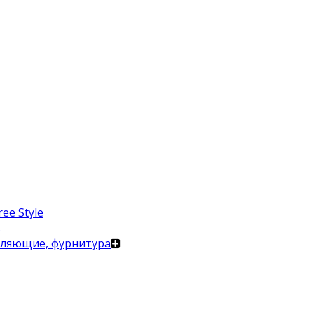
ee Style
в
вляющие, фурнитура