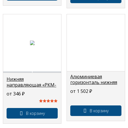
Алюминиевая
Нижняя
горизонталь нижняя
направляющая «РКМ-
«3393», профиль для
НН», врезной
от 1 502
₽
от 346
₽
шкафов купе 3м
профиль для
радиусных шкафов
купе 3м
В корзину
В корзину