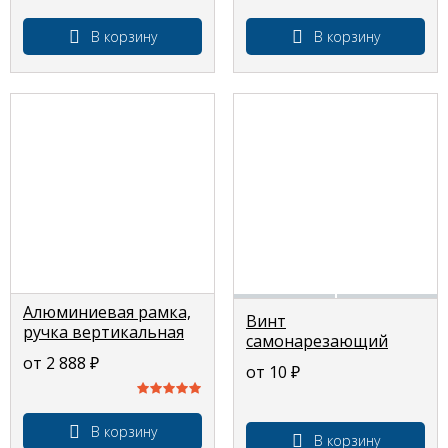
В корзину
В корзину
Алюминиевая рамка,
Винт
ручка вертикальная
самонарезающий
ассиметричная «0621»,
комплектующие для
от 2 888
₽
профиль для шкафов
от 10
₽
шкафов купе
купе 5,4м
В корзину
В корзину