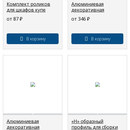
Комплект роликов
Алюминиевая
для шкафов купе
декоративная
защелка «П22» для
от 87
₽
от 346
₽
изготовления
верхнего и среднего
горизонтов, для
радиусных шкафов
В корзину
В корзину
купе 3м
Алюминиевая
«Н» образный
декоративная
профиль для сборки