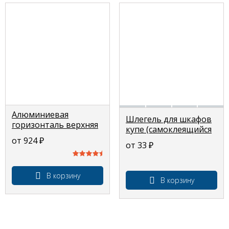
Алюминиевая
Шлегель для шкафов
горизонталь верхняя
купе (самоклеящийся
«3394», профиль для
щёточный
от 924
₽
шкафов купе 3м
от 33
₽
уплотнитель)
В корзину
В корзину