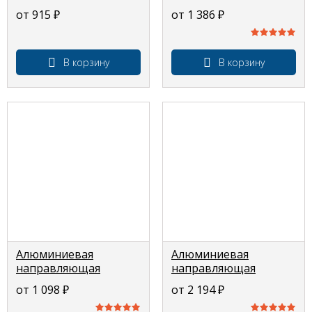
защелка "F22" для
верхнего, нижнего и
от 915
₽
от 1 386
₽
изготовления
среднего горизонтов,
верхнего и нижнего
для радиусных
горизонтов, для
шкафов купе 3м
радиусных шкафов
В корзину
В корзину
купе 3м
Алюминиевая
Алюминиевая
направляющая
направляющая
нижняя «3391»,
верхняя «3390»,
от 1 098
₽
от 2 194
₽
профиль для шкафов
профиль для шкафов
купе 3м
купе 3м