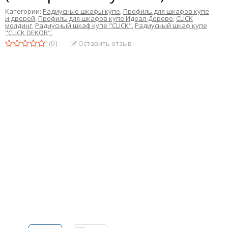
Категории:
Радиусные шкафы купе
,
Профиль для шкафов купе
и дверей
,
Профиль для шкафов купе Идеал-Дерево
,
CLICK
молдинг
,
Радиусный шкаф купе "CLICK"
,
Радиусный шкаф купе
"CLICK DEKOR"
,
(0)
Оставить отзыв