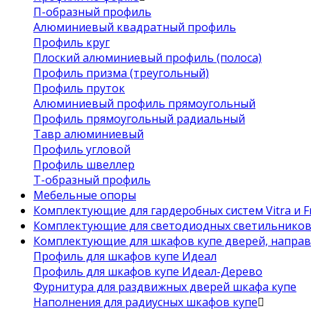
П-образный профиль
Алюминиевый квадратный профиль
Профиль круг
Плоский алюминиевый профиль (полоса)
Профиль призма (треугольный)
Профиль пруток
Алюминиевый профиль прямоугольный
Профиль прямоугольный радиальный
Тавр алюминиевый
Профиль угловой
Профиль швеллер
Т-образный профиль
Мебельные опоры
Комплектующие для гардеробных систем Vitra и Fr
Комплектующие для светодиодных светильнико
Комплектующие для шкафов купе дверей, напра
Профиль для шкафов купе Идеал
Профиль для шкафов купе Идеал-Дерево
Фурнитура для раздвижных дверей шкафа купе
Наполнения для радиусных шкафов купе