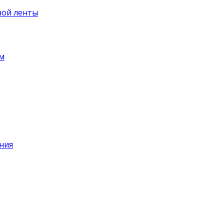
ной ленты
ем
ния