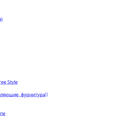
)
ee Style
в
вляющие, фурнитура
упе