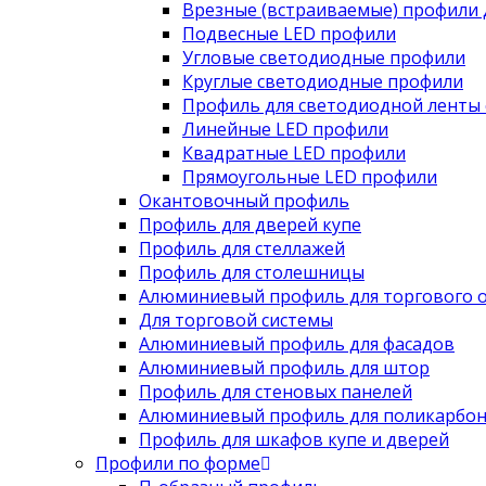
Врезные (встраиваемые) профили 
Подвесные LED профили
Угловые светодиодные профили
Круглые светодиодные профили
Профиль для светодиодной ленты 
Линейные LED профили
Квадратные LED профили
Прямоугольные LED профили
Окантовочный профиль
Профиль для дверей купе
Профиль для стеллажей
Профиль для столешницы
Алюминиевый профиль для торгового 
Для торговой системы
Алюминиевый профиль для фасадов
Алюминиевый профиль для штор
Профиль для стеновых панелей
Алюминиевый профиль для поликарбон
Профиль для шкафов купе и дверей
Профили по форме