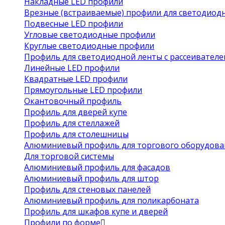
Накладные LED профили
Врезные (встраиваемые) профили для светодиод
Подвесные LED профили
Угловые светодиодные профили
Круглые светодиодные профили
Профиль для светодиодной ленты с рассеивател
Линейные LED профили
Квадратные LED профили
Прямоугольные LED профили
Окантовочный профиль
Профиль для дверей купе
Профиль для стеллажей
Профиль для столешницы
Алюминиевый профиль для торгового оборудова
Для торговой системы
Алюминиевый профиль для фасадов
Алюминиевый профиль для штор
Профиль для стеновых панелей
Алюминиевый профиль для поликарбоната
Профиль для шкафов купе и дверей
Профили по форме