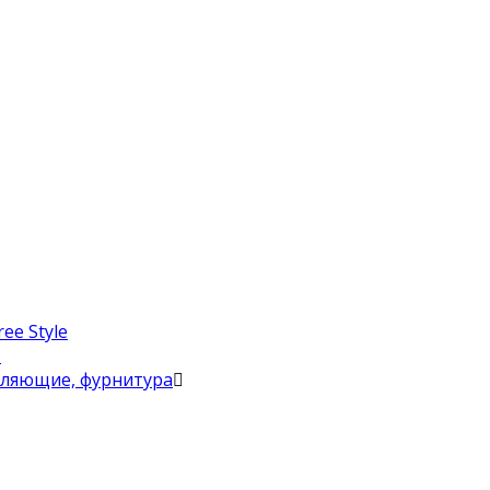
ee Style
в
вляющие, фурнитура