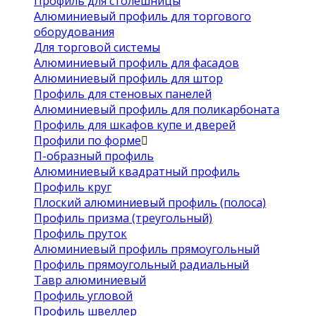
Профиль для столешницы
Алюминиевый профиль для торгового
оборудования
Для торговой системы
Алюминиевый профиль для фасадов
Алюминиевый профиль для штор
Профиль для стеновых панелей
Алюминиевый профиль для поликарбоната
Профиль для шкафов купе и дверей
Профили по форме
П-образный профиль
Алюминиевый квадратный профиль
Профиль круг
Плоский алюминиевый профиль (полоса)
Профиль призма (треугольный)
Профиль пруток
Алюминиевый профиль прямоугольный
Профиль прямоугольный радиальный
Тавр алюминиевый
Профиль угловой
Профиль швеллер