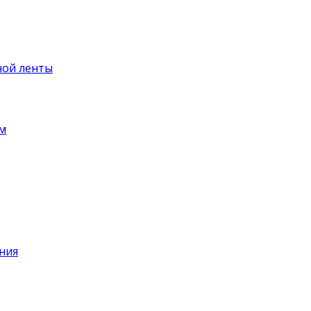
ной ленты
ем
ния