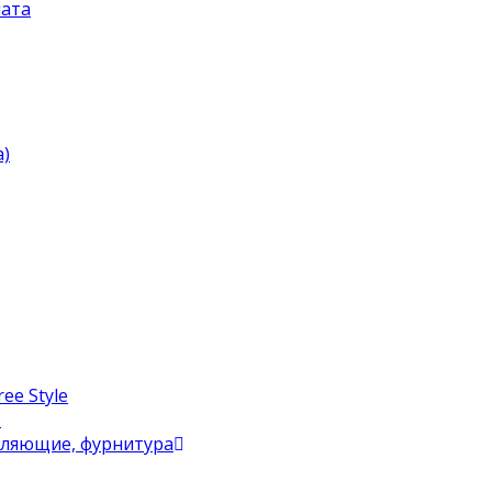
ата
)
ee Style
в
вляющие, фурнитура