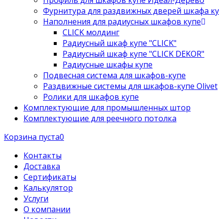
Профиль для шкафов купе Идеал-Дерево
Фурнитура для раздвижных дверей шкафа к
Наполнения для радиусных шкафов купе
CLICK молдинг
Радиусный шкаф купе "CLICK"
Радиусный шкаф купе "CLICK DEKOR"
Радиусные шкафы купе
Подвесная система для шкафов-купе
Раздвижные системы для шкафов-купе Olivet
Ролики для шкафов купе
Комплектующие для промышленных штор
Комплектующие для реечного потолка
Корзина пуста
0
Контакты
Доставка
Сертификаты
Калькулятор
Услуги
О компании