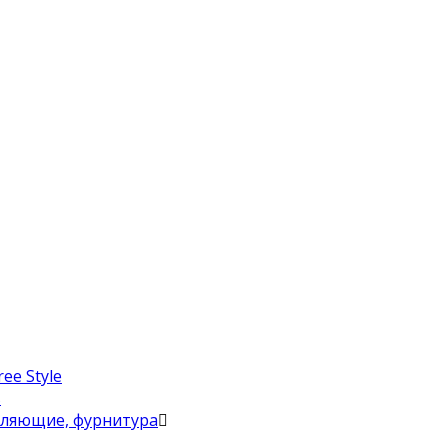
ee Style
в
вляющие, фурнитура