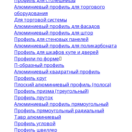
Профиль для столешницы
Алюминиевый профиль для торгового
оборудования
Для торговой системы
Алюминиевый профиль для фасадов
Алюминиевый профиль для штор
Профиль для стеновых панелей
Алюминиевый профиль для поликарбоната
Профиль для шкафов купе и дверей
Профили по форме
П-образный профиль
Алюминиевый квадратный профиль
Профиль круг
Плоский алюминиевый профиль (полоса)
Профиль призма (треугольный)
Профиль пруток
Алюминиевый профиль прямоугольный
Профиль прямоугольный радиальный
Тавр алюминиевый
Профиль угловой
Профиль швеллер