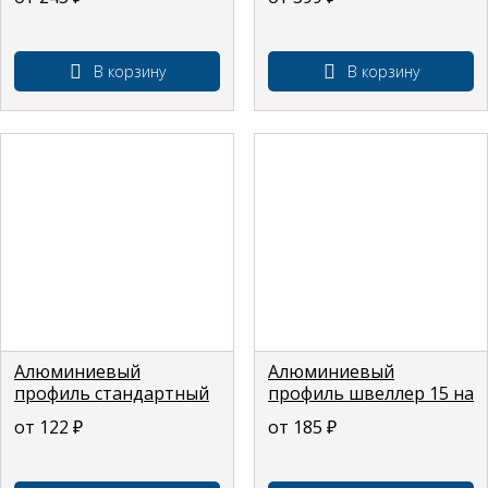
1,5 мм)
стенки 2)
В корзину
В корзину
Алюминиевый
Алюминиевый
профиль стандартный
профиль швеллер 15 на
уголок 15 на 15 мм
15 на 15 мм (толщина
от 122
₽
от 185
₽
(толщина стенки 1,5
стенки 1,5)
мм)