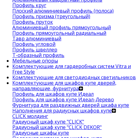
Профиль круг
Плоский алюминиевый профиль (полоса)
Профиль призма (треугольный)
Профиль пруток
Алюминиевый профиль прямоугольный
Профиль прямоугольный радиальный
Тавр алюминиевый
Профиль угловой
Профиль швеллер
Т-образный профиль
Мебельные опоры
Комплектующие для гардеробных систем Vitra и
Free Style
Комплектующие для светодиодных светильников
Комплектующие для шкафов купе дверей,
направляющие, фурнитура
Профиль для шкафов купе Идеал
Профиль для шкафов купе Идеал-Дерево
Фурнитура для раздвижных дверей шкафа купе
Наполнения для радиусных шкафов купе
CLICK молдинг
Радиусный шкаф купе "CLICK"
Радиусный шкаф купе "CLICK DEKOR"
Радиусные шкафы купе