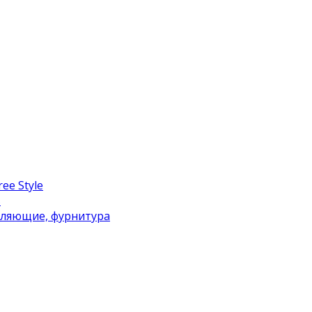
ee Style
в
вляющие, фурнитура