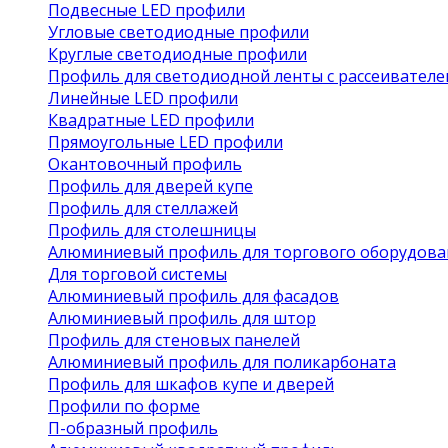
Подвесные LED профили
Угловые светодиодные профили
Круглые светодиодные профили
Профиль для светодиодной ленты с рассеивател
Линейные LED профили
Квадратные LED профили
Прямоугольные LED профили
Окантовочный профиль
Профиль для дверей купе
Профиль для стеллажей
Профиль для столешницы
Алюминиевый профиль для торгового оборудова
Для торговой системы
Алюминиевый профиль для фасадов
Алюминиевый профиль для штор
Профиль для стеновых панелей
Алюминиевый профиль для поликарбоната
Профиль для шкафов купе и дверей
Профили по форме
П-образный профиль