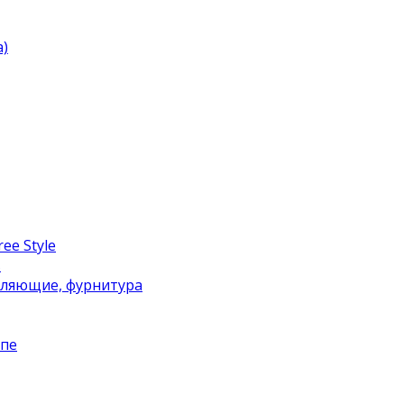
)
ee Style
в
вляющие, фурнитура
упе