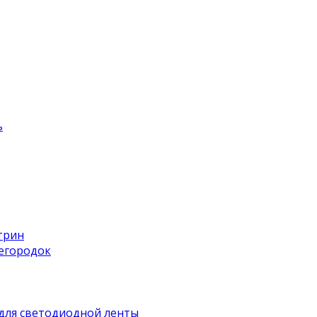
ь
трин
регородок
для светодиодной ленты