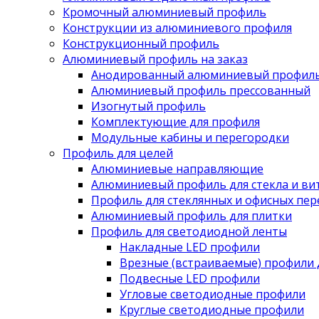
Кромочный алюминиевый профиль
Конструкции из алюминиевого профиля
Конструкционный профиль
Алюминиевый профиль на заказ
Анодированный алюминиевый профил
Алюминиевый профиль прессованный
Изогнутый профиль
Комплектующие для профиля
Модульные кабины и перегородки
Профиль для целей
Алюминиевые направляющие
Алюминиевый профиль для стекла и ви
Профиль для стеклянных и офисных пе
Алюминиевый профиль для плитки
Профиль для светодиодной ленты
Накладные LED профили
Врезные (встраиваемые) профили 
Подвесные LED профили
Угловые светодиодные профили
Круглые светодиодные профили