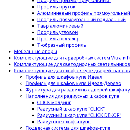
Профиль призма (треугольный)
Профиль пруток
Алюминиевый профиль прямоугольный
Профиль прямоугольный радиальный
Тавр алюминиевый
Профиль угловой
Профиль швеллер
Т-образный профиль
Мебельные опоры
Комплектующие для гардеробных систем Vitra и Fr
Комплектующие для светодиодных светильнико
Комплектующие для шкафов купе дверей, напра
Профиль для шкафов купе Идеал
Профиль для шкафов купе Идеал-Дерево
Фурнитура для раздвижных дверей шкафа к
Наполнения для радиусных шкафов купе
CLICK молдинг
Радиусный шкаф купе "CLICK"
Радиусный шкаф купе "CLICK DEKOR"
Радиусные шкафы купе
Подвесная система для шкафов-купе