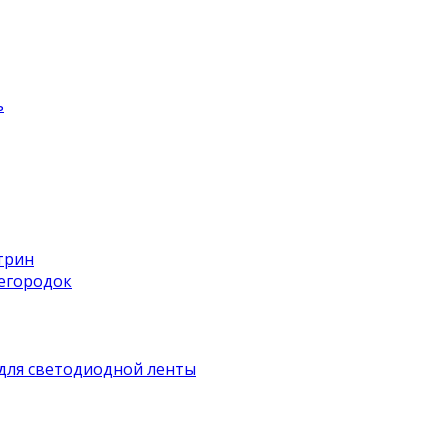
ь
трин
регородок
для светодиодной ленты