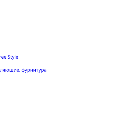
ee Style
в
вляющие, фурнитура