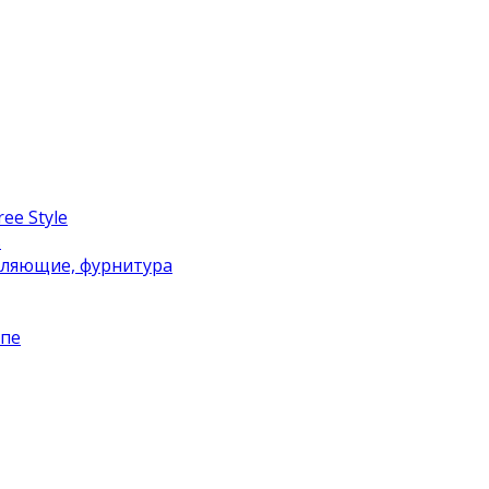
ee Style
в
вляющие, фурнитура
упе