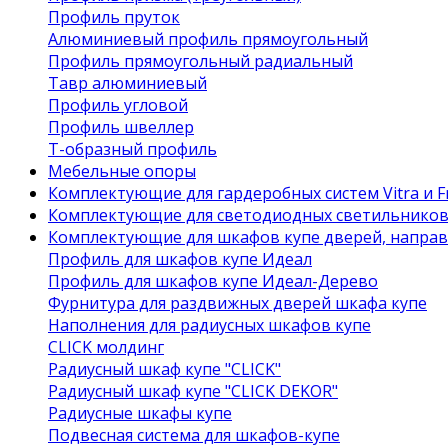
Профиль пруток
Алюминиевый профиль прямоугольный
Профиль прямоугольный радиальный
Тавр алюминиевый
Профиль угловой
Профиль швеллер
Т-образный профиль
Мебельные опоры
Комплектующие для гардеробных систем Vitra и Fr
Комплектующие для светодиодных светильнико
Комплектующие для шкафов купе дверей, напра
Профиль для шкафов купе Идеал
Профиль для шкафов купе Идеал-Дерево
Фурнитура для раздвижных дверей шкафа купе
Наполнения для радиусных шкафов купе
CLICK молдинг
Радиусный шкаф купе "CLICK"
Радиусный шкаф купе "CLICK DEKOR"
Радиусные шкафы купе
Подвесная система для шкафов-купе