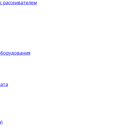
с рассеивателем
оборудования
ата
)