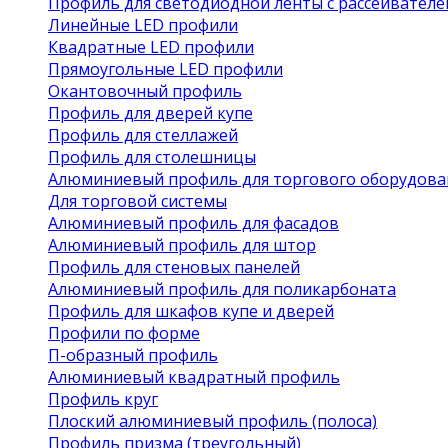
Профиль для светодиодной ленты с рассеивател
Линейные LED профили
Квадратные LED профили
Прямоугольные LED профили
Окантовочный профиль
Профиль для дверей купе
Профиль для стеллажей
Профиль для столешницы
Алюминиевый профиль для торгового оборудова
Для торговой системы
Алюминиевый профиль для фасадов
Алюминиевый профиль для штор
Профиль для стеновых панелей
Алюминиевый профиль для поликарбоната
Профиль для шкафов купе и дверей
Профили по форме
П-образный профиль
Алюминиевый квадратный профиль
Профиль круг
Плоский алюминиевый профиль (полоса)
Профиль призма (треугольный)