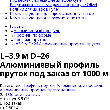
Подвесная система для шкафов-купе
Раздвижные системы для шкафов-купе Olivet
Ролики для шкафов купе
Комплектующие для промышленных штор
Комплектующие для реечного потолка
Главная
→
Алюминиевый профиль
→
Профили по форме
→
Профиль пруток
→
L=3,9 м D=26 Алюминиевый профиль пруток
L=3,9 м D=26
Алюминиевый профиль
пруток под заказ от 1000 м
Категории:
Профиль пруток
,
Алюминиевый профиль
,
Алюминиевый профиль прессованный
(0)
Оставить отзыв
Артикул:
3,9х26
Под заказ
от 1 502
₽