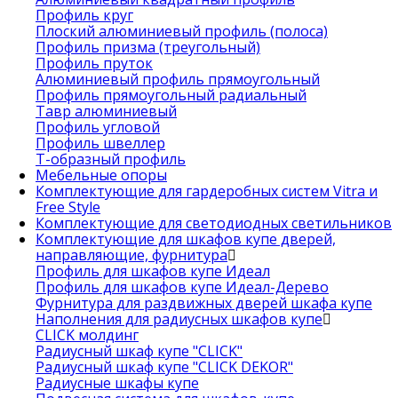
Профиль круг
Плоский алюминиевый профиль (полоса)
Профиль призма (треугольный)
Профиль пруток
Алюминиевый профиль прямоугольный
Профиль прямоугольный радиальный
Тавр алюминиевый
Профиль угловой
Профиль швеллер
Т-образный профиль
Мебельные опоры
Комплектующие для гардеробных систем Vitra и
Free Style
Комплектующие для светодиодных светильников
Комплектующие для шкафов купе дверей,
направляющие, фурнитура
Профиль для шкафов купе Идеал
Профиль для шкафов купе Идеал-Дерево
Фурнитура для раздвижных дверей шкафа купе
Наполнения для радиусных шкафов купе
CLICK молдинг
Радиусный шкаф купе "CLICK"
Радиусный шкаф купе "CLICK DEKOR"
Радиусные шкафы купе