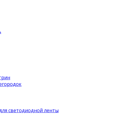
ь
трин
регородок
для светодиодной ленты