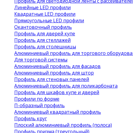
Профиль для светодиодной ленты с рассеивател
Линейные LED профили
Квадратные LED профили
Прямоугольные LED профили
Окантовочный профиль
Профиль для дверей купе
Профиль для стеллажей
Профиль для столешницы
Алюминиевый профиль для торгового оборудова
Для торговой системы
Алюминиевый профиль для фасадов
Алюминиевый профиль для штор
Профиль для стеновых панелей
Алюминиевый профиль для поликарбоната
Профиль для шкафов купе и дверей
Профили по форме
П-образный профиль
Алюминиевый квадратный профиль
Профиль круг
Плоский алюминиевый профиль (полоса)
Профиль призма (треугольный)