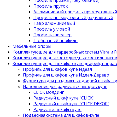
Профиль призма (треугольный)
Профиль пруток
Алюминиевый профиль прямоугольный
Профиль прямоугольный радиальный
Тавр алюминиевый
Профиль угловой
Профиль швеллер
Т-образный профиль
Мебельные опоры
Комплектующие для гардеробных систем Vitra и Fr
Комплектующие для светодиодных светильнико
Комплектующие для шкафов купе дверей, напра
Профиль для шкафов купе Идеал
Профиль для шкафов купе Идеал-Дерево
Фурнитура для раздвижных дверей шкафа к
Наполнения для радиусных шкафов купе
CLICK молдинг
Радиусный шкаф купе "CLICK"
Радиусный шкаф купе "CLICK DEKOR"
Радиусные шкафы купе
Подвесная система для шкафов-купе