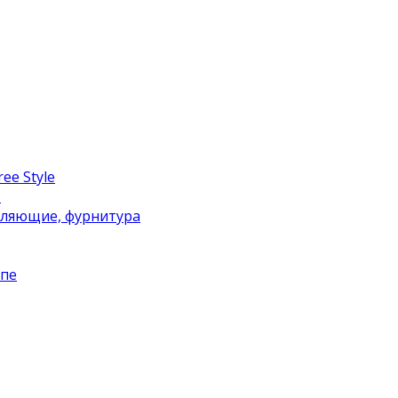
ee Style
в
вляющие, фурнитура
упе