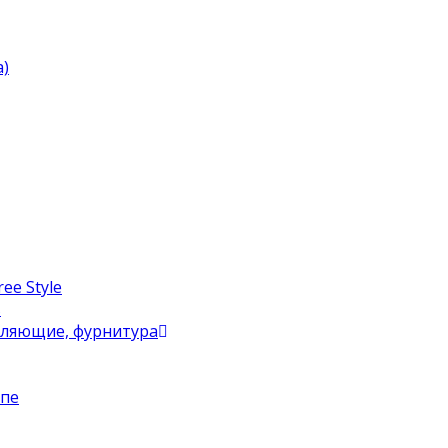
)
ee Style
в
вляющие, фурнитура
упе