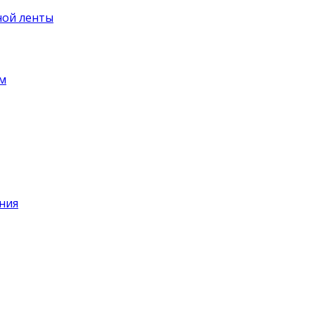
ной ленты
ем
ния