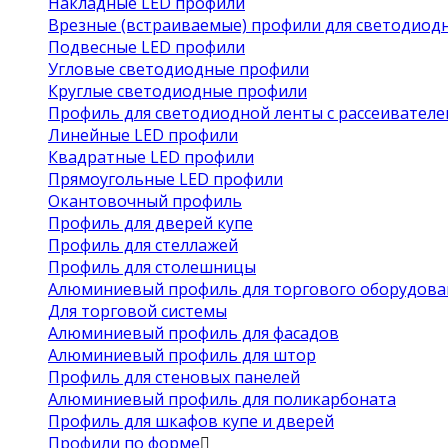
Накладные LED профили
Врезные (встраиваемые) профили для светодиод
Подвесные LED профили
Угловые светодиодные профили
Круглые светодиодные профили
Профиль для светодиодной ленты с рассеивател
Линейные LED профили
Квадратные LED профили
Прямоугольные LED профили
Окантовочный профиль
Профиль для дверей купе
Профиль для стеллажей
Профиль для столешницы
Алюминиевый профиль для торгового оборудова
Для торговой системы
Алюминиевый профиль для фасадов
Алюминиевый профиль для штор
Профиль для стеновых панелей
Алюминиевый профиль для поликарбоната
Профиль для шкафов купе и дверей
Профили по форме