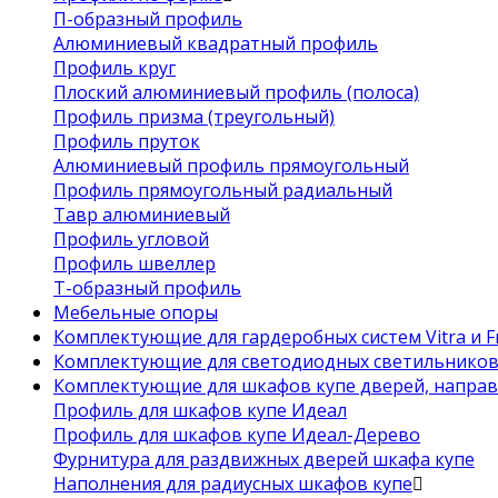
П-образный профиль
Алюминиевый квадратный профиль
Профиль круг
Плоский алюминиевый профиль (полоса)
Профиль призма (треугольный)
Профиль пруток
Алюминиевый профиль прямоугольный
Профиль прямоугольный радиальный
Тавр алюминиевый
Профиль угловой
Профиль швеллер
Т-образный профиль
Мебельные опоры
Комплектующие для гардеробных систем Vitra и Fr
Комплектующие для светодиодных светильнико
Комплектующие для шкафов купе дверей, напра
Профиль для шкафов купе Идеал
Профиль для шкафов купе Идеал-Дерево
Фурнитура для раздвижных дверей шкафа купе
Наполнения для радиусных шкафов купе