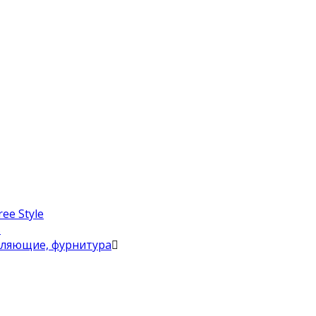
ee Style
в
вляющие, фурнитура