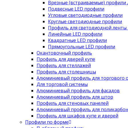
Врезные (встраиваемые) профили 
Подвесные LED профили
Угловые светодиодные профили
Круглые светодиодные профили
Профиль для светодиодной ленты 
Линейные LED профили
Квадратные LED профили
Прямоугольные LED профили
Окантовочный профиль
Профиль для дверей купе
Профиль для стеллажей
Профиль для столешницы
Алюминиевый профиль для торгового 
Для торговой системы
Алюминиевый профиль для фасадов
Алюминиевый профиль для штор
Профиль для стеновых панелей
Алюминиевый профиль для поликарбон
Профиль для шкафов купе и дверей
Профили по форме