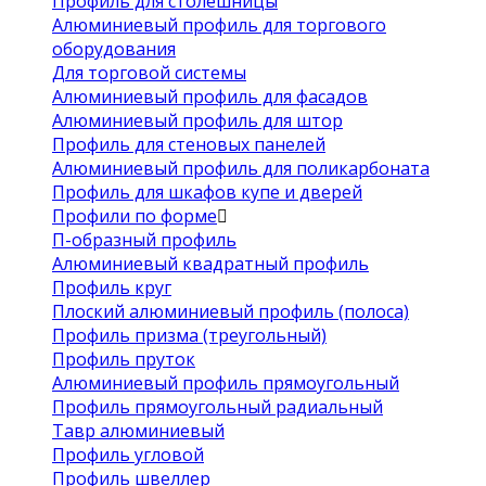
Профиль для столешницы
Алюминиевый профиль для торгового
оборудования
Для торговой системы
Алюминиевый профиль для фасадов
Алюминиевый профиль для штор
Профиль для стеновых панелей
Алюминиевый профиль для поликарбоната
Профиль для шкафов купе и дверей
Профили по форме
П-образный профиль
Алюминиевый квадратный профиль
Профиль круг
Плоский алюминиевый профиль (полоса)
Профиль призма (треугольный)
Профиль пруток
Алюминиевый профиль прямоугольный
Профиль прямоугольный радиальный
Тавр алюминиевый
Профиль угловой
Профиль швеллер