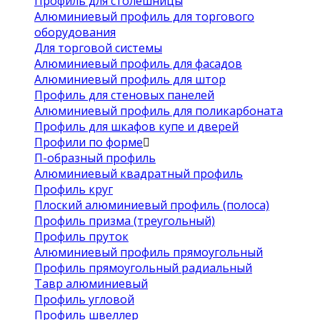
Профиль для столешницы
Алюминиевый профиль для торгового
оборудования
Для торговой системы
Алюминиевый профиль для фасадов
Алюминиевый профиль для штор
Профиль для стеновых панелей
Алюминиевый профиль для поликарбоната
Профиль для шкафов купе и дверей
Профили по форме
П-образный профиль
Алюминиевый квадратный профиль
Профиль круг
Плоский алюминиевый профиль (полоса)
Профиль призма (треугольный)
Профиль пруток
Алюминиевый профиль прямоугольный
Профиль прямоугольный радиальный
Тавр алюминиевый
Профиль угловой
Профиль швеллер