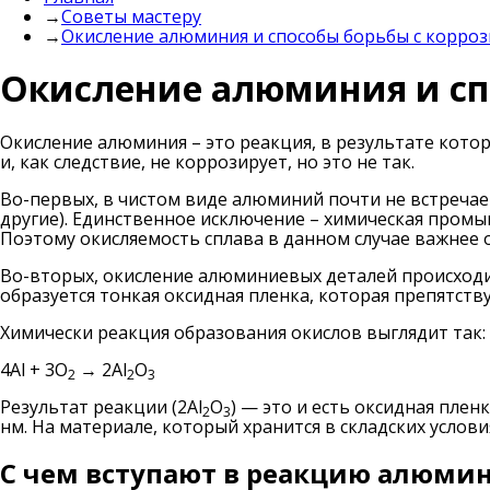
→
Советы мастеру
→
Окисление алюминия и способы борьбы с корро
Окисление алюминия и сп
Окисление алюминия – это реакция, в результате которо
и, как следствие, не коррозирует, но это не так.
Во-первых, в чистом виде алюминий почти не встречае
другие). Единственное исключение – химическая пром
Поэтому окисляемость сплава в данном случае важнее 
Во-вторых, окисление алюминиевых деталей происходит
образуется тонкая оксидная пленка, которая препятств
Химически реакция образования окислов выглядит так:
4Al + 3O
→ 2Al
O
2
2
3
Результат реакции (2Al
O
) — это и есть оксидная плен
2
3
нм. На материале, который хранится в складских услови
С чем вступают в реакцию алюми