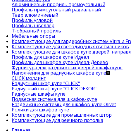
Алюминиевый профиль прямоугольный
Профиль прямоугольный радиальный
Тавр алюминиевый
Профиль угловой
Профиль швеллер
Т-образный профиль
Мебельные опоры
Комплектующие для гардеробных систем Vitra и Fre
Комплектующие для светодиодных светильников
Комплектующие для шкафов купе дверей, направ
Профиль для шкафов купе Идеал
Профиль для шкафов купе Идеал-Дерево
Фурнитура для раздвижных дверей шкафа купе
Наполнения для радиусных шкафов купе
CLICK молдинг
Радиусный шкаф купе "CLICK"
Радиусный шкаф купе "CLICK DEKOR"
Радиусные шкафы купе
Подвесная система для шкафов-купе
Раздвижные системы для шкафов-купе Olivet
Ролики для шкафов купе
Комплектующие для промышленных штор
Комплектующие для реечного потолка
Главная