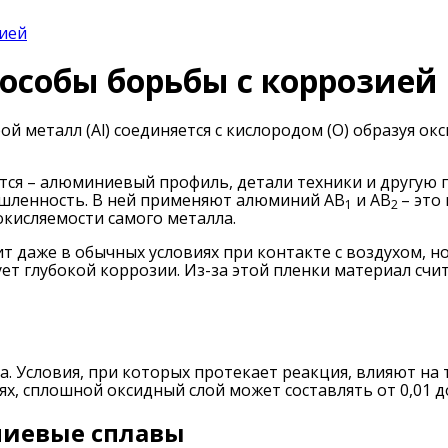
зией
особы борьбы с коррозией
й металл (Al) соединяется с кислородом (О) образуя ок
тся – алюминиевый профиль, детали техники и другую 
ышленность. В ней применяют алюминий AB
и AB
– это
1
2
окисляемости самого металла.
 даже в обычных условиях при контакте с воздухом, н
ует глубокой коррозии. Из-за этой пленки материал сч
ка. Условия, при которых протекает реакция, влияют на
ях, сплошной оксидный слой может составлять от 0,01 до
ниевые сплавы