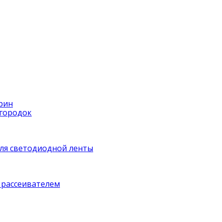
рин
егородок
ля светодиодной ленты
 рассеивателем