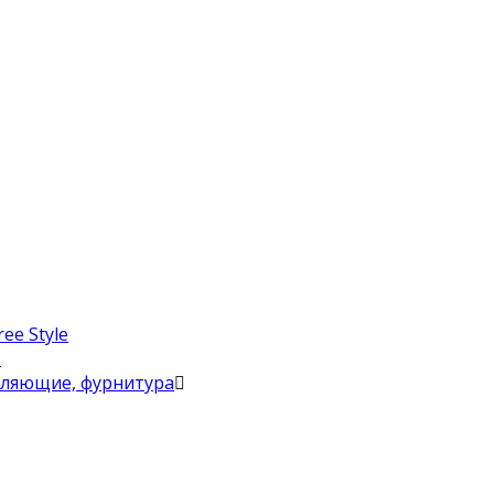
ee Style
в
вляющие, фурнитура