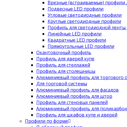
Врезные (встраиваемые) профили 
Подвесные LED профили
Угловые светодиодные профили
Круглые светодиодные профили
Профиль для светодиодной ленты 
Линейные LED профили
Квадратные LED профили
Прямоугольные LED профили
Окантовочный профиль
Профиль для дверей купе
Профиль для стеллажей
Профиль для столешницы
Алюминиевый профиль для торгового 
Для торговой системы
Алюминиевый профиль для фасадов
Алюминиевый профиль для штор
Профиль для стеновых панелей
Алюминиевый профиль для поликарбон
Профиль для шкафов купе и дверей
Профили по форме