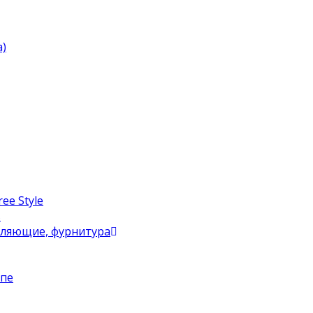
)
ee Style
в
вляющие, фурнитура
упе