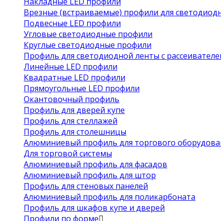
Накладные LED профили
Врезные (встраиваемые) профили для светодиод
Подвесные LED профили
Угловые светодиодные профили
Круглые светодиодные профили
Профиль для светодиодной ленты с рассеивател
Линейные LED профили
Квадратные LED профили
Прямоугольные LED профили
Окантовочный профиль
Профиль для дверей купе
Профиль для стеллажей
Профиль для столешницы
Алюминиевый профиль для торгового оборудова
Для торговой системы
Алюминиевый профиль для фасадов
Алюминиевый профиль для штор
Профиль для стеновых панелей
Алюминиевый профиль для поликарбоната
Профиль для шкафов купе и дверей
Профили по форме