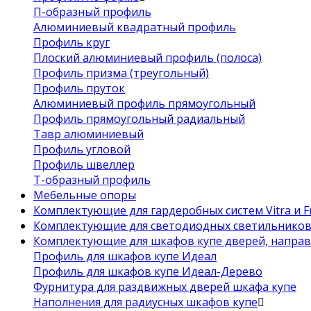
П-образный профиль
Алюминиевый квадратный профиль
Профиль круг
Плоский алюминиевый профиль (полоса)
Профиль призма (треугольный)
Профиль пруток
Алюминиевый профиль прямоугольный
Профиль прямоугольный радиальный
Тавр алюминиевый
Профиль угловой
Профиль швеллер
Т-образный профиль
Мебельные опоры
Комплектующие для гардеробных систем Vitra и Fr
Комплектующие для светодиодных светильнико
Комплектующие для шкафов купе дверей, напра
Профиль для шкафов купе Идеал
Профиль для шкафов купе Идеал-Дерево
Фурнитура для раздвижных дверей шкафа купе
Наполнения для радиусных шкафов купе