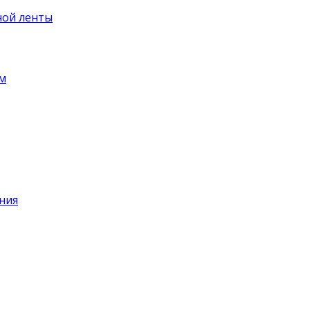
ной ленты
ем
ния